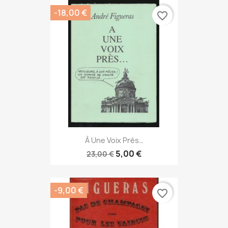
-18,00 €
favorite_border
À Une Voix Près…
5,00 €
23,00 €
-9,00 €
favorite_border