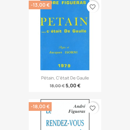
-13,00 €
favorite_border
Pétain, C’était De Gaulle
5,00 €
18,00 €
-18,00 €
favorite_border