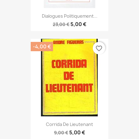
Dialogues Politiquement...
5,00 €
23,00 €
-4,00 €
favorite_border
Corrida De Lieutenant
5,00 €
9,00 €