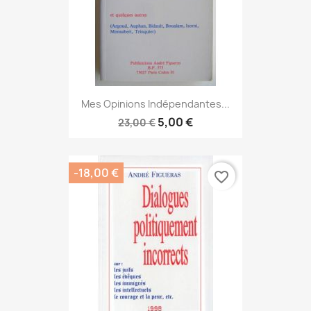
Mes Opinions Indépendantes...
5,00 €
23,00 €
-18,00 €
favorite_border