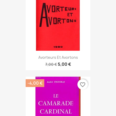
Avorteurs Et Avortons
5,00 €
7,00 €
-4,00 €
favorite_border