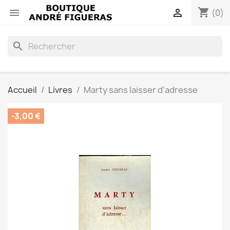
shopping_cart


(0)
search
Accueil
Livres
Marty sans laisser d’adresse
-3,00 €