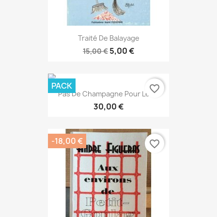
Traité De Balayage
5,00 €
15,00 €
PACK
favorite_border
Pas De Champagne Pour Les...
30,00 €
-18,00 €
favorite_border