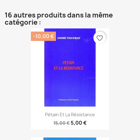
16 autres produits dans la même
catégorie :
-10,00 €
favorite_border
Pétain Et La Résistance
5,00 €
15,00 €