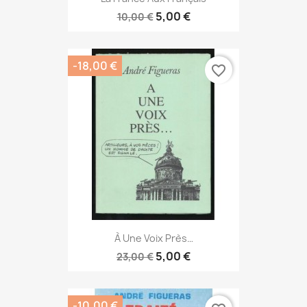
5,00 €
10,00 €
-18,00 €
favorite_border
À Une Voix Près…
5,00 €
23,00 €
-10,00 €