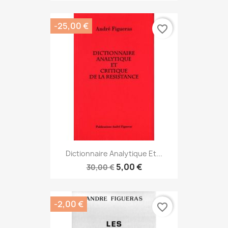
-25,00 €
favorite_border
Dictionnaire Analytique Et...
5,00 €
30,00 €
-2,00 €
favorite_border