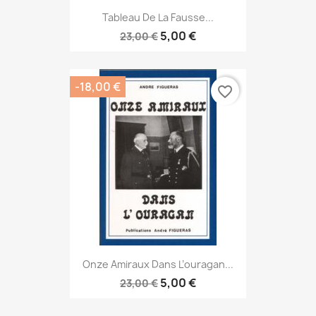
Tableau De La Fausse...
5,00 €
23,00 €
-18,00 €
favorite_border
Onze Amiraux Dans L’ouragan...
5,00 €
23,00 €