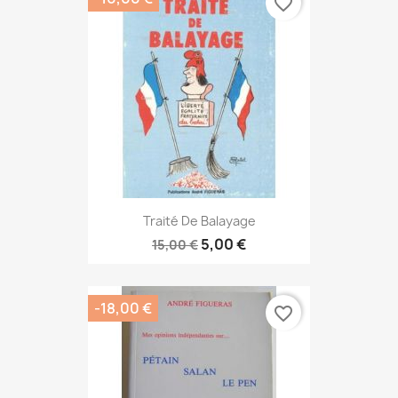
favorite_border
Traité De Balayage
5,00 €
15,00 €
-18,00 €
favorite_border