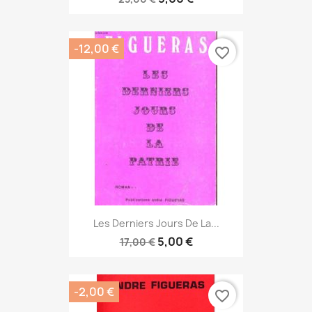
-12,00 €
favorite_border
Les Derniers Jours De La...
5,00 €
17,00 €
-2,00 €
favorite_border