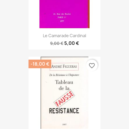
Le Camarade Cardinal
5,00 €
9,00 €
-18,00 €
favorite_border