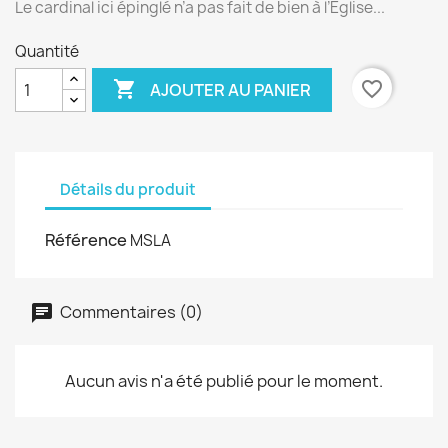
Le cardinal ici épinglé n’a pas fait de bien à l’Église...
Quantité

favorite_border
AJOUTER AU PANIER
Détails du produit
Référence
MSLA
Commentaires (0)
Aucun avis n'a été publié pour le moment.