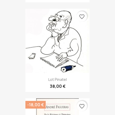
favorite_border
Lot Pinatel
38,00 €
-18,00 €
favorite_border