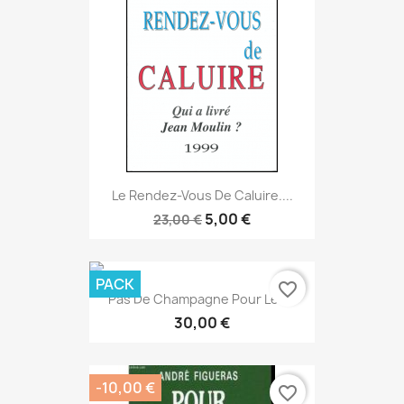
Le Rendez-Vous De Caluire....
5,00 €
23,00 €
PACK
favorite_border
Pas De Champagne Pour Les...
30,00 €
-10,00 €
favorite_border