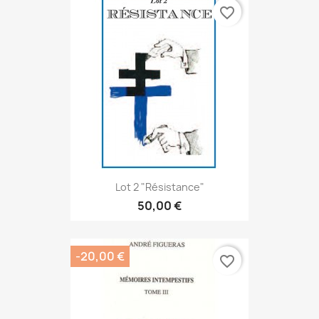
favorite_border
Lot 2 "Résistance"
50,00 €
-20,00 €
favorite_border