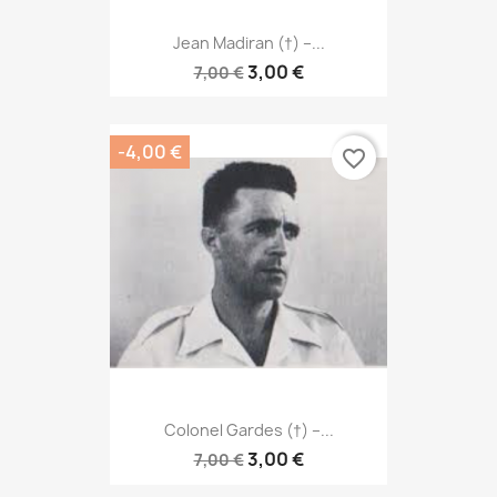
Jean Madiran (†) –...
3,00 €
7,00 €
-4,00 €
favorite_border
Colonel Gardes (†) –...
3,00 €
7,00 €