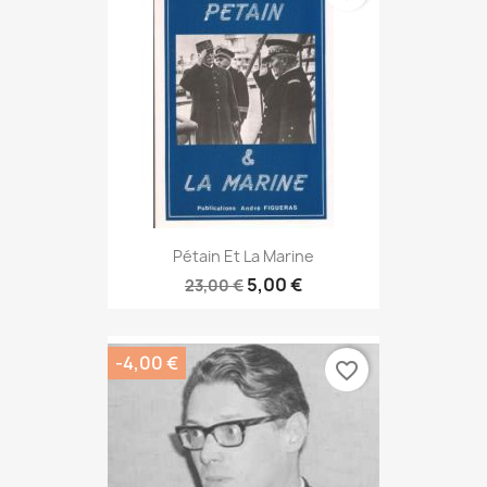
Pétain Et La Marine
5,00 €
23,00 €
-4,00 €
favorite_border