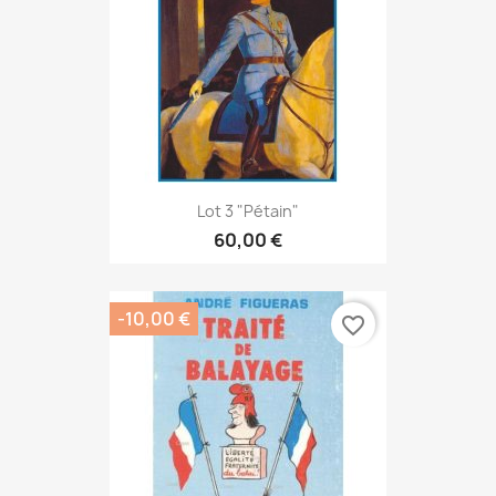
Lot 3 "Pétain"
60,00 €
-10,00 €
favorite_border