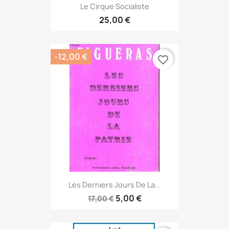
Le Cirque Socialiste
25,00 €
-12,00 €
favorite_border
Les Derniers Jours De La...
5,00 €
17,00 €