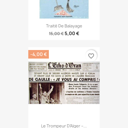
Traité De Balayage
5,00 €
15,00 €
-4,00 €
favorite_border
Le Trompeur D’Alger –...