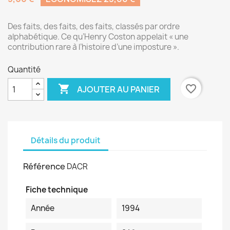
Des faits, des faits, des faits, classés par ordre
alphabétique. Ce qu’Henry Coston appelait « une
contribution rare à l’histoire d’une imposture ».
Quantité

favorite_border
AJOUTER AU PANIER
Détails du produit
Référence
DACR
Fiche technique
Année
1994