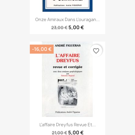
Onze Amiraux Dans L’ouragan...
5,00 €
23,00 €
-16,00 €
favorite_border
L’affaire Dreyfus Revue Et...
5,00 €
21,00 €