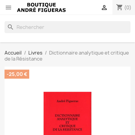
shopping_cart


(0)
search
Accueil
Livres
Dictionnaire analytique et critique
de la Résistance
-25,00 €