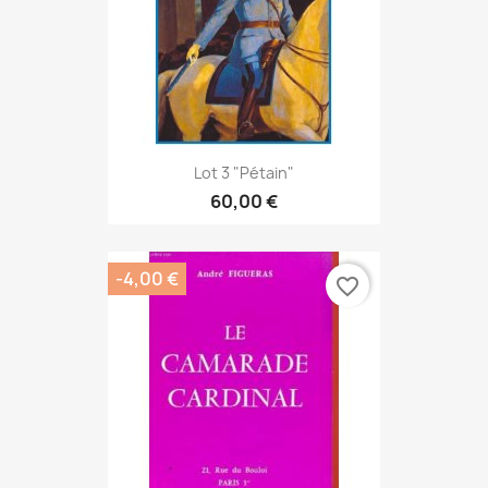
Lot 3 "Pétain"
60,00 €
-4,00 €
favorite_border