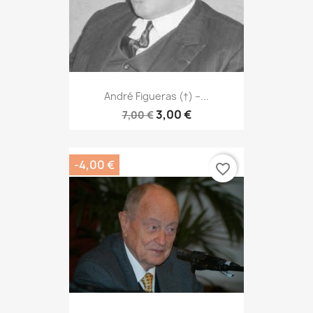
André Figueras (†) –...
3,00 €
7,00 €
-4,00 €
favorite_border