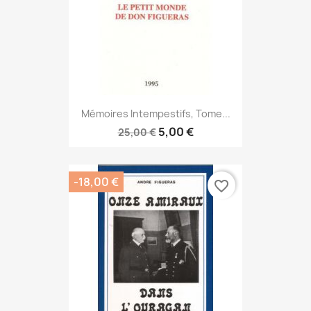
Mémoires Intempestifs, Tome...
5,00 €
25,00 €
-18,00 €
favorite_border