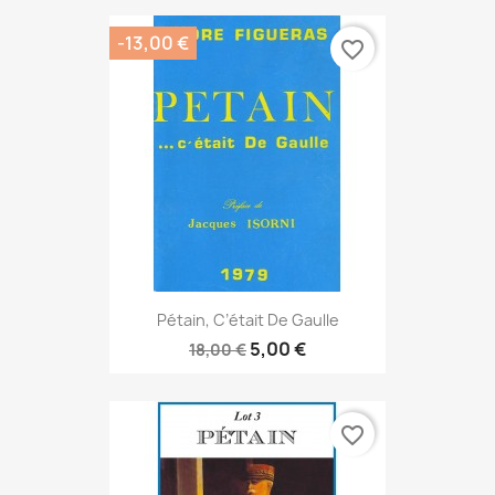
-13,00 €
favorite_border
Pétain, C’était De Gaulle
5,00 €
18,00 €
favorite_border