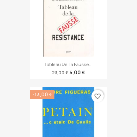
Tableau De La Fausse...
5,00 €
23,00 €
-13,00 €
favorite_border