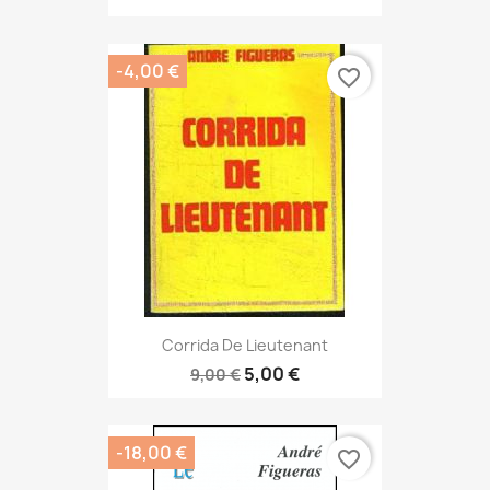
-4,00 €
favorite_border
Corrida De Lieutenant
5,00 €
9,00 €
-18,00 €
favorite_border