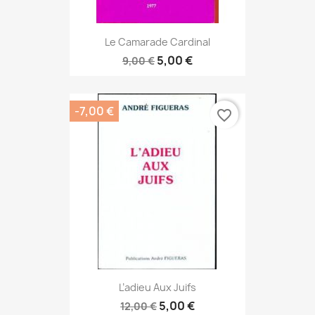
Le Camarade Cardinal
5,00 €
9,00 €
-7,00 €
favorite_border
L’adieu Aux Juifs
5,00 €
12,00 €