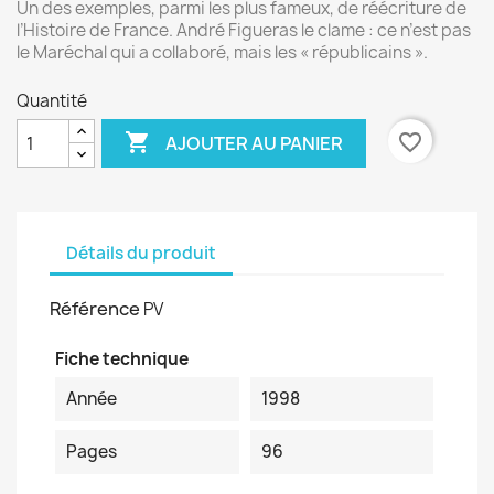
Un des exemples, parmi les plus fameux, de réécriture de
l’Histoire de France. André Figueras le clame : ce n’est pas
le Maréchal qui a collaboré, mais les « républicains ».
Quantité

favorite_border
AJOUTER AU PANIER
Détails du produit
Référence
PV
Fiche technique
Année
1998
Pages
96