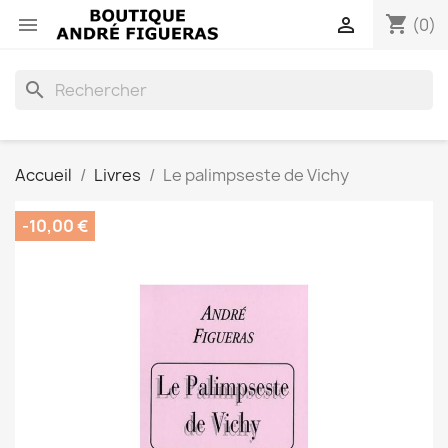
shopping_cart


(0)
search
Accueil
Livres
Le palimpseste de Vichy
-10,00 €