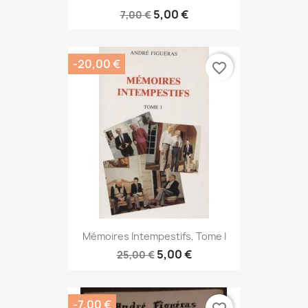
5,00 €
7,00 €
-20,00 €
favorite_border
Mémoires Intempestifs, Tome I
5,00 €
25,00 €
-7,00 €