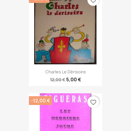
favorite_border
Charles Le Dérisoire
5,00 €
12,00 €
-12,00 €
favorite_border