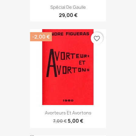
Spécial De Gaulle
29,00 €
-2,00 €
favorite_border
Avorteurs Et Avortons
5,00 €
7,00 €