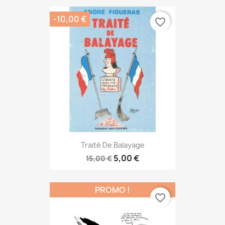
-10,00 €
favorite_border
Traité De Balayage
5,00 €
15,00 €
PROMO !
favorite_border