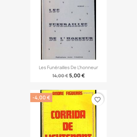
Les Funérailles De L’honneur
5,00 €
14,00 €
-4,00 €
favorite_border