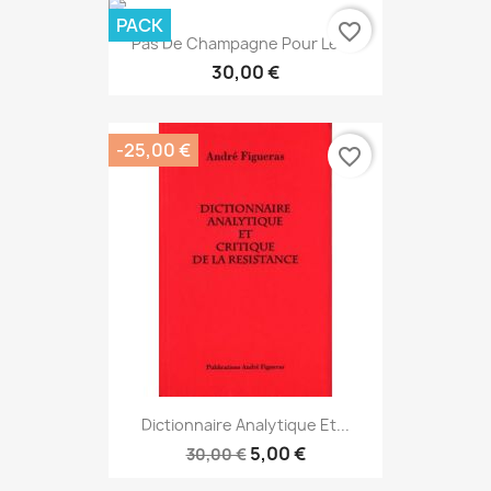
PACK
favorite_border
Pas De Champagne Pour Les...
30,00 €
-25,00 €
favorite_border
Dictionnaire Analytique Et...
5,00 €
30,00 €