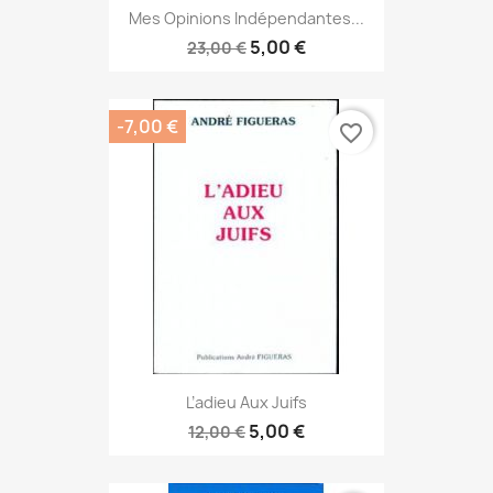
Mes Opinions Indépendantes...
5,00 €
23,00 €
-7,00 €
favorite_border
L’adieu Aux Juifs
5,00 €
12,00 €