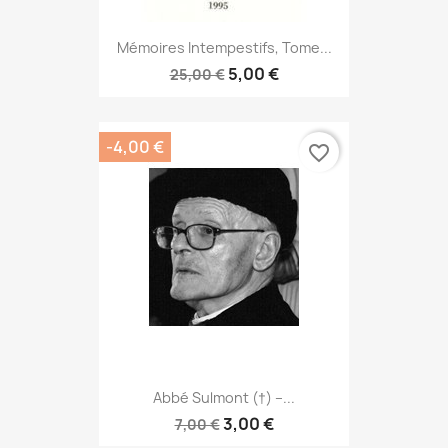
Mémoires Intempestifs, Tome...
5,00 €
25,00 €
-4,00 €
favorite_border
Abbé Sulmont (†) –...
3,00 €
7,00 €