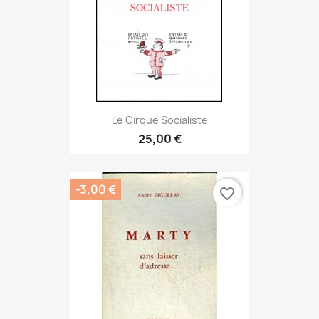
Le Cirque Socialiste
25,00 €
-3,00 €
favorite_border