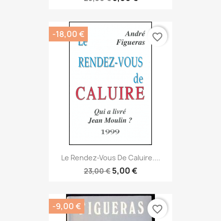
-18,00 €
favorite_border
Le Rendez-Vous De Caluire....
5,00 €
23,00 €
-9,00 €
favorite_border