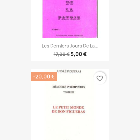
Les Derniers Jours De La...
5,00 €
17,00 €
-20,00 €
favorite_border