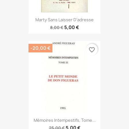
Marty Sans Laisser D’adresse
5,00 €
8,00 €
-20,00 €
favorite_border
Mémoires Intempestifs, Tome...
5,00 €
25,00 €