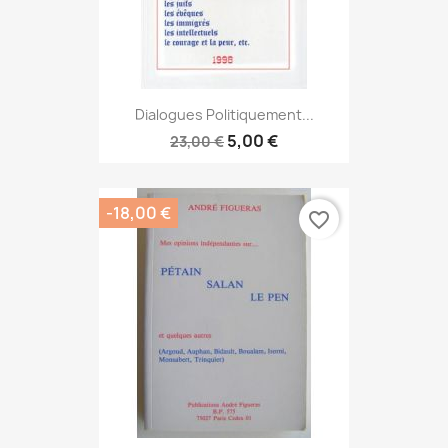
Dialogues Politiquement...
5,00 €
23,00 €
-18,00 €
favorite_border