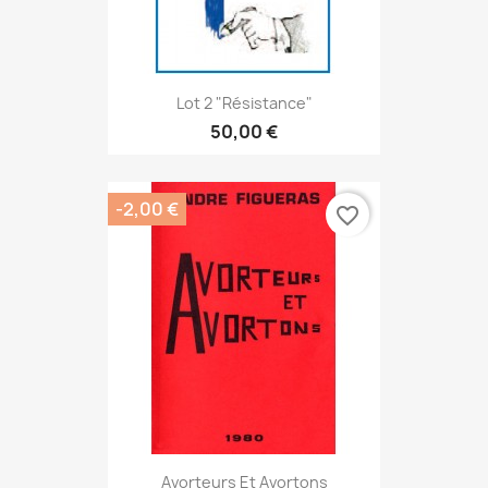
Lot 2 "Résistance"
50,00 €
-2,00 €
favorite_border
Avorteurs Et Avortons