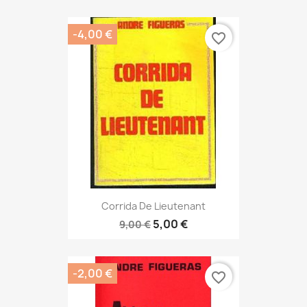
-4,00 €
favorite_border
Corrida De Lieutenant
5,00 €
9,00 €
-2,00 €
favorite_border