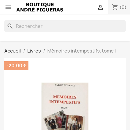
shopping_cart


(0)
search
Accueil
Livres
Mémoires intempestifs, tome I
-20,00 €