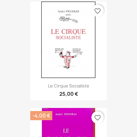
favorite_border
Le Cirque Socialiste
25,00 €
-4,00 €
favorite_border