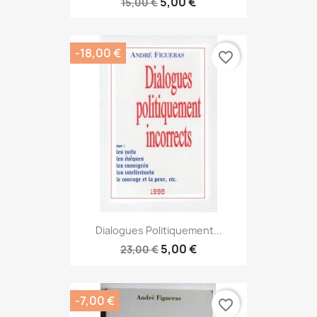
5,00 €
15,00 €
-18,00 €
favorite_border
Dialogues Politiquement...
5,00 €
23,00 €
-7,00 €
favorite_border