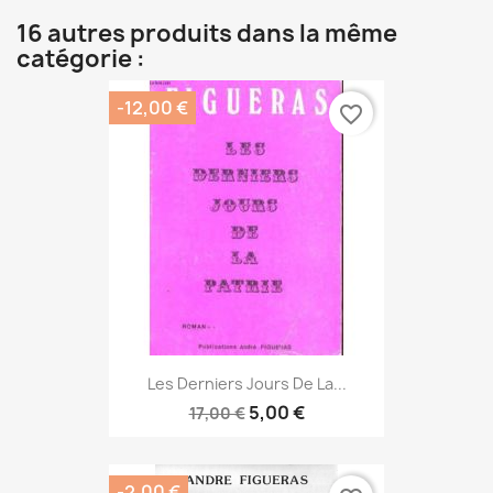
16 autres produits dans la même
catégorie :
-12,00 €
favorite_border
Les Derniers Jours De La...
5,00 €
17,00 €
-2,00 €