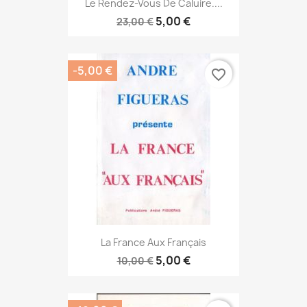
Le Rendez-Vous De Caluire....
5,00 €
23,00 €
-5,00 €
favorite_border
La France Aux Français
5,00 €
10,00 €