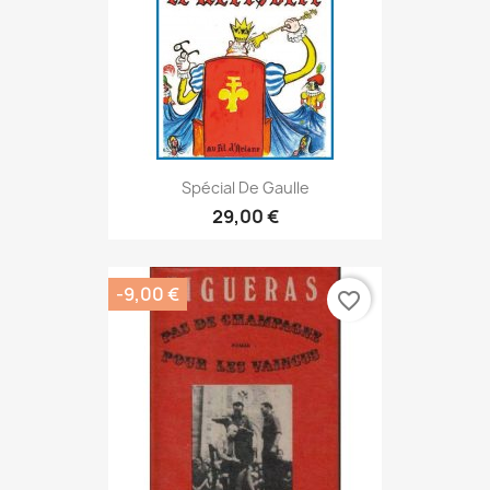
Spécial De Gaulle
29,00 €
-9,00 €
favorite_border