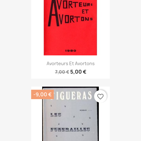
Avorteurs Et Avortons
5,00 €
7,00 €
-9,00 €
favorite_border