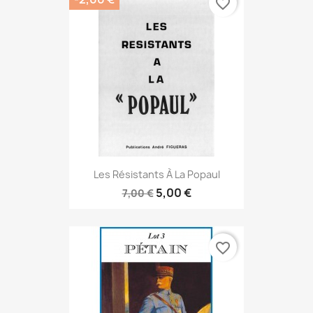
favorite_border
Les Résistants À La Popaul
5,00 €
7,00 €
favorite_border