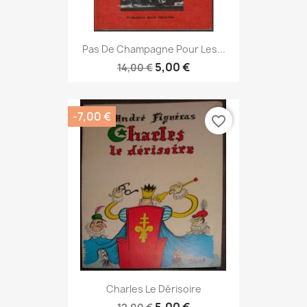
Pas De Champagne Pour Les...
5,00 €
14,00 €
-7,00 €
favorite_border
Charles Le Dérisoire
5,00 €