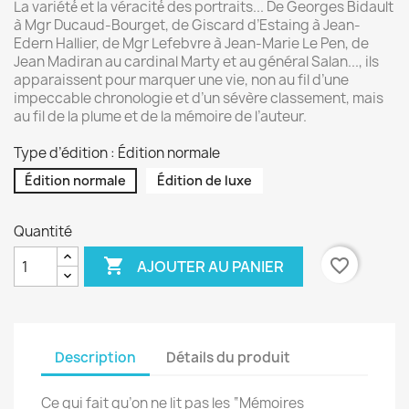
La variété́ et la véracité́ des portraits... De Georges Bidault
à Mgr Ducaud-Bourget, de Giscard d’Estaing à Jean-
Edern Hallier, de Mgr Lefebvre à Jean-Marie Le Pen, de
Jean Madiran au cardinal Marty et au général Salan..., ils
apparaissent pour marquer une vie, non au fil d’une
impeccable chronologie et d’un sévère classement, mais
au fil de la plume et de la mémoire de l’auteur.
Type d’édition : Édition normale
Édition normale
Édition de luxe
Quantité

favorite_border
AJOUTER AU PANIER
Description
Détails du produit
Ce qui fait qu’on ne lit pas les “Mémoires