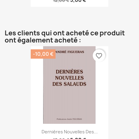
12,00 €
Les clients qui ont acheté ce produit
ont également acheté :
-10,00 €
favorite_border
Dernières Nouvelles Des...