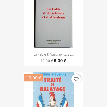
La Fable D’Auschwitz Et...
5,00 €
12,00 €
-10,00 €
favorite_border