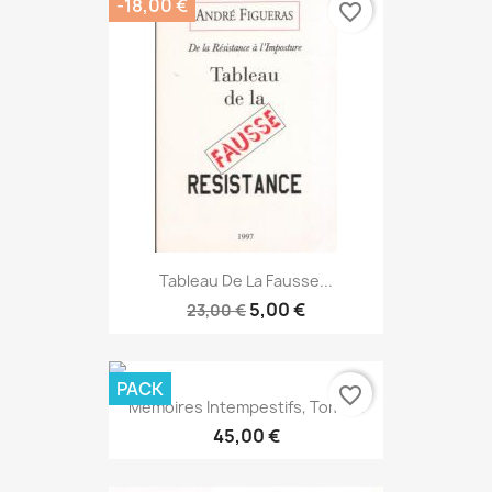
-18,00 €
favorite_border
Tableau De La Fausse...
5,00 €
23,00 €
PACK
favorite_border
Mémoires Intempestifs, Tome...
45,00 €