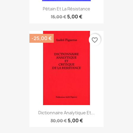
Pétain Et La Résistance
5,00 €
15,00 €
-25,00 €
favorite_border
Dictionnaire Analytique Et...
5,00 €
30,00 €