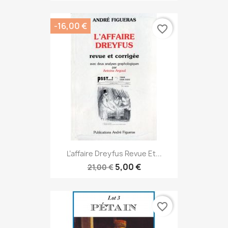
-16,00 €
favorite_border
L’affaire Dreyfus Revue Et...
5,00 €
21,00 €
favorite_border