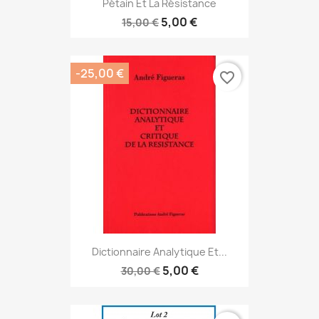
Pétain Et La Résistance
5,00 €
15,00 €
-25,00 €
favorite_border
Dictionnaire Analytique Et...
5,00 €
30,00 €