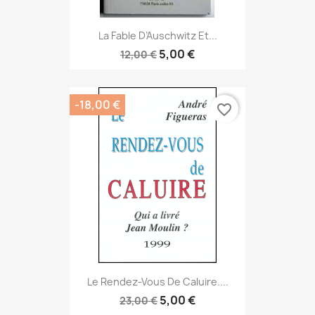
La Fable D’Auschwitz Et...
5,00 €
12,00 €
-18,00 €
favorite_border
Le Rendez-Vous De Caluire....
5,00 €
23,00 €