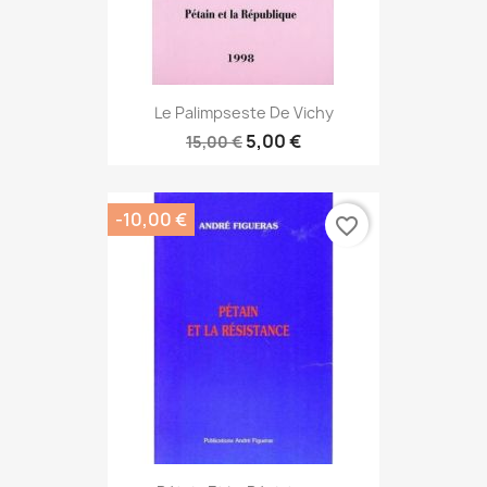
Le Palimpseste De Vichy
5,00 €
15,00 €
-10,00 €
favorite_border