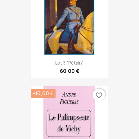
Lot 3 "Pétain"
60,00 €
-10,00 €
favorite_border