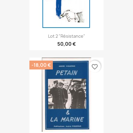
Lot 2 "Résistance"
50,00 €
-18,00 €
favorite_border