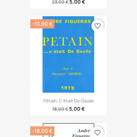
5,00 €
23,00 €
-13,00 €
favorite_border
Pétain, C’était De Gaulle
5,00 €
18,00 €
-18,00 €
favorite_border