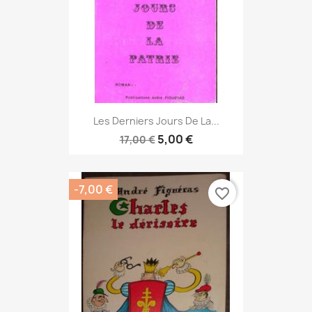
Les Derniers Jours De La...
5,00 €
17,00 €
-7,00 €
favorite_border