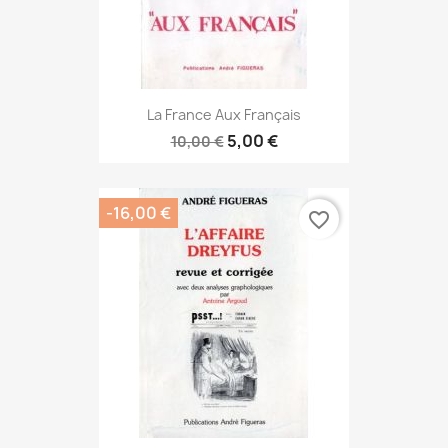
La France Aux Français
5,00 €
10,00 €
-16,00 €
favorite_border