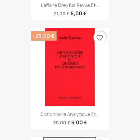
L’affaire Dreyfus Revue Et...
5,00 €
21,00 €
-25,00 €
favorite_border
Dictionnaire Analytique Et...
5,00 €
30,00 €