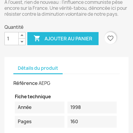
A l’ouest, rien de nouveau : l’influence communiste pèse
encore sur la France. Une vérité-tabou, dénoncée ici pour
résister contre la diminution volontaire de notre pays.
Quantité

favorite_border
AJOUTER AU PANIER
Détails du produit
Référence
AEPG
Fiche technique
Année
1998
Pages
160