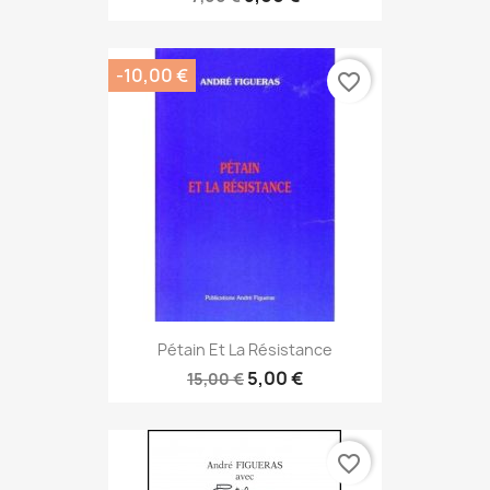
-10,00 €
favorite_border
Pétain Et La Résistance
5,00 €
15,00 €
favorite_border