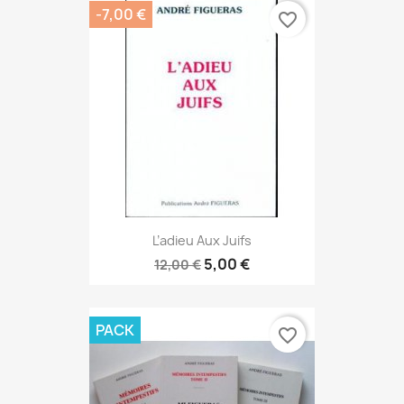
-7,00 €
favorite_border
L’adieu Aux Juifs
5,00 €
12,00 €
PACK
favorite_border