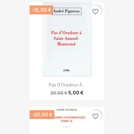
-15,00 €
favorite_border
Pas D’Oradour À...
5,00 €
20,00 €
-20,00 €
favorite_border