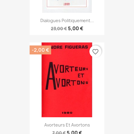
Dialogues Politiquement...
5,00 €
23,00 €
-2,00 €
favorite_border
Avorteurs Et Avortons
5,00 €
7,00 €