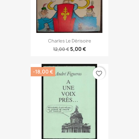
Charles Le Dérisoire
5,00 €
12,00 €
-18,00 €
favorite_border