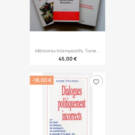
Mémoires Intempestifs, Tome...
45,00 €
-18,00 €
favorite_border