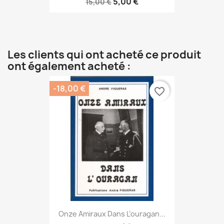
5,00 €
15,00 €
Les clients qui ont acheté ce produit
ont également acheté :
-18,00 €
favorite_border
Onze Amiraux Dans L’ouragan...