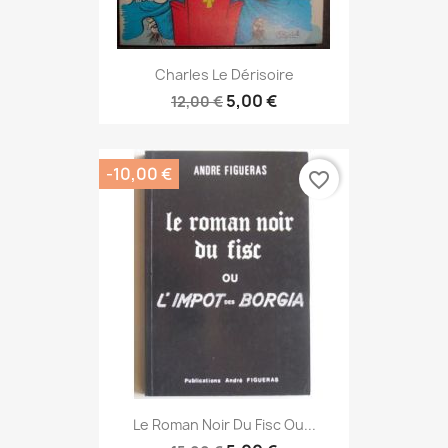
Charles Le Dérisoire
5,00 €
12,00 €
-10,00 €
favorite_border
Le Roman Noir Du Fisc Ou...