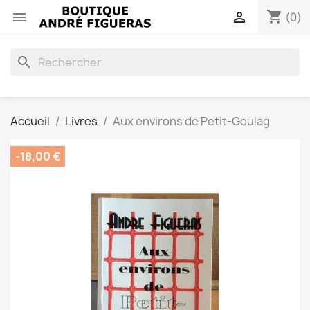
shopping_cart


(0)
search
Accueil
Livres
Aux environs de Petit-Goulag
-18,00 €