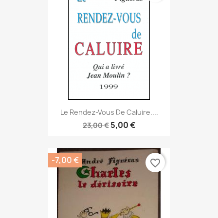
Le Rendez-Vous De Caluire....
5,00 €
23,00 €
-7,00 €
favorite_border