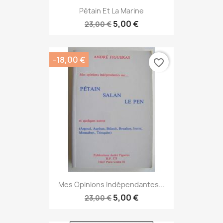
Pétain Et La Marine
5,00 €
23,00 €
-18,00 €
favorite_border
Mes Opinions Indépendantes...
5,00 €
23,00 €