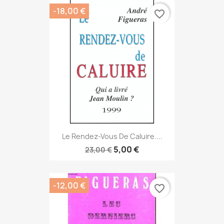
-18,00 €
favorite_border
Le Rendez-Vous De Caluire....
5,00 €
23,00 €
-12,00 €
favorite_border