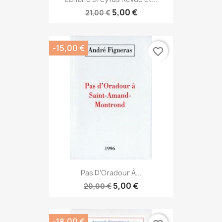
5,00 €
21,00 €
-15,00 €
favorite_border
Pas D’Oradour À...
5,00 €
20,00 €
-18,00 €