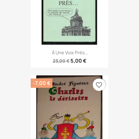
À Une Voix Près…
5,00 €
23,00 €
-7,00 €
favorite_border