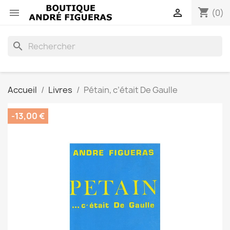
shopping_cart


(0)
search
Accueil
Livres
Pétain, c’était De Gaulle
-13,00 €