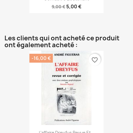
5,00 €
9,00 €
Les clients qui ont acheté ce produit
ont également acheté :
-16,00 €
favorite_border
L’affaire Dreyfus Revue Et...