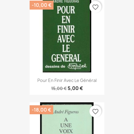
-10,00 €
favorite_border
Pour En Finir Avec Le Général
5,00 €
15,00 €
-18,00 €
favorite_border