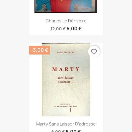
Charles Le Dérisoire
5,00 €
12,00 €
-3,00 €
favorite_border
Marty Sans Laisser D’adresse
5,00 €
8,00 €