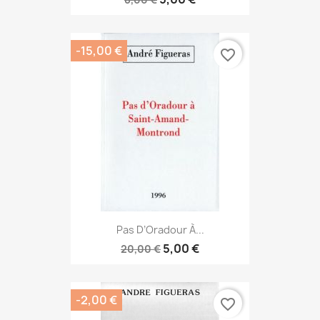
-15,00 €
favorite_border
Pas D’Oradour À...
5,00 €
20,00 €
-2,00 €
favorite_border