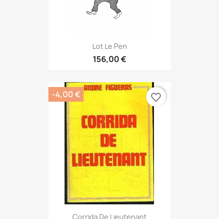
Lot Le Pen
156,00 €
-4,00 €
favorite_border
Corrida De Lieutenant