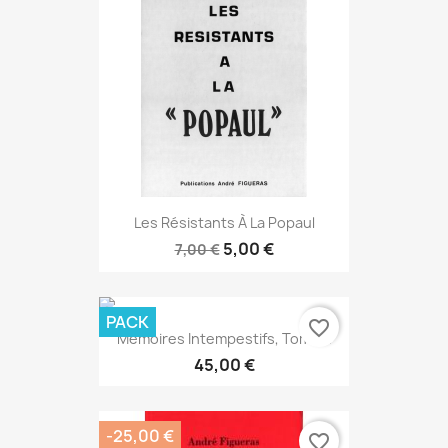
Les Résistants À La Popaul
5,00 €
7,00 €
PACK
favorite_border
Mémoires Intempestifs, Tome...
45,00 €
-25,00 €
favorite_border