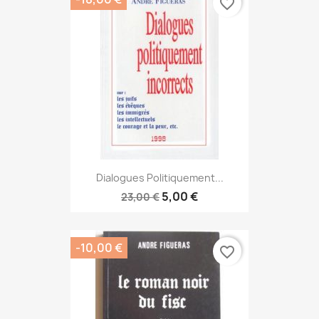
favorite_border
Dialogues Politiquement...
5,00 €
23,00 €
-10,00 €
favorite_border