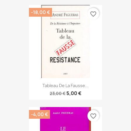
-18,00 €
favorite_border
Tableau De La Fausse...
5,00 €
23,00 €
-4,00 €
favorite_border