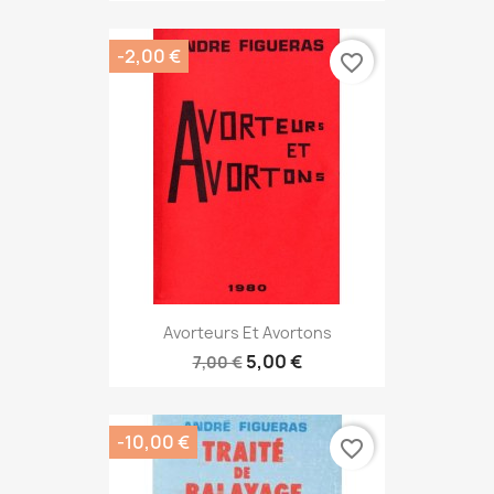
-2,00 €
favorite_border
Avorteurs Et Avortons
5,00 €
7,00 €
-10,00 €
favorite_border