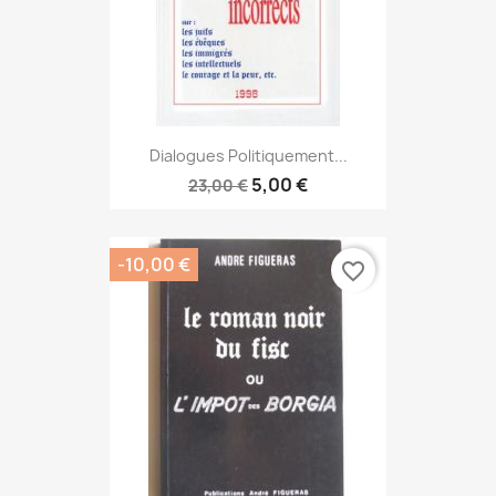
Dialogues Politiquement...
5,00 €
23,00 €
-10,00 €
favorite_border