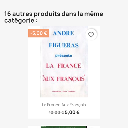
16 autres produits dans la même
catégorie :
-5,00 €
favorite_border
La France Aux Français
5,00 €
10,00 €