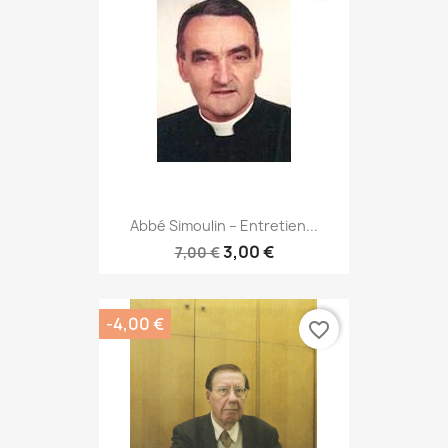
Abbé Simoulin – Entretien...
3,00 €
7,00 €
-4,00 €
favorite_border