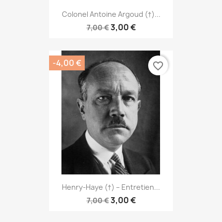
Colonel Antoine Argoud (†)...
3,00 €
7,00 €
-4,00 €
favorite_border
Henry-Haye (†) – Entretien...
3,00 €
7,00 €