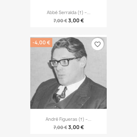
Abbé Serralda (†) –...
3,00 €
7,00 €
-4,00 €
favorite_border
André Figueras (†) –...
3,00 €
7,00 €