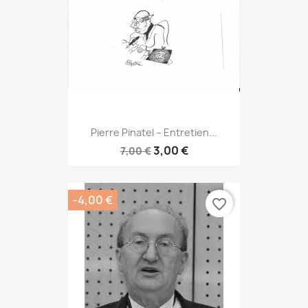
Pierre Pinatel – Entretien...
3,00 €
7,00 €
-4,00 €
favorite_border