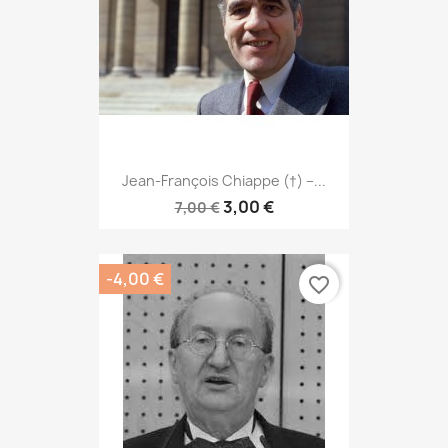
Jean-François Chiappe (†) –...
3,00 €
7,00 €
-4,00 €
favorite_border