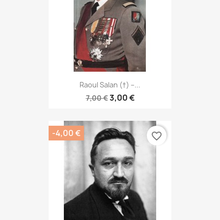
Raoul Salan (†) –...
3,00 €
7,00 €
-4,00 €
favorite_border