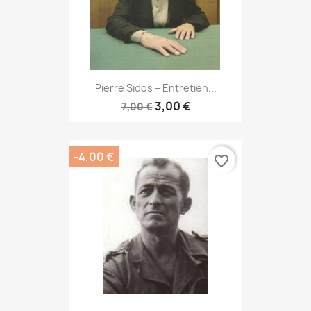
Pierre Sidos – Entretien...
3,00 €
7,00 €
-4,00 €
favorite_border