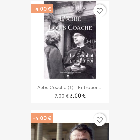
-4,00 €
favorite_border
Abbé Coache (†) – Entretien...
3,00 €
7,00 €
-4,00 €
favorite_border