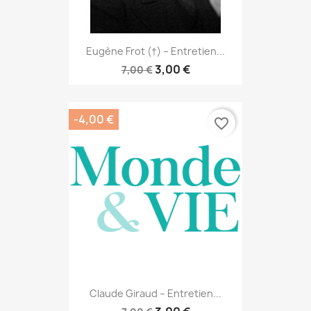
Eugène Frot (†) – Entretien...
3,00 €
7,00 €
-4,00 €
favorite_border
Claude Giraud – Entretien...