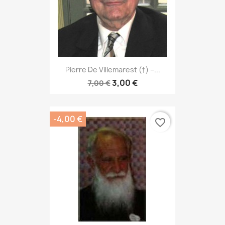
Pierre De Villemarest (†) –...
3,00 €
7,00 €
-4,00 €
favorite_border