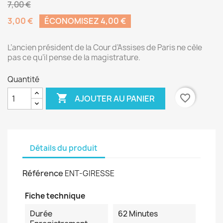
7,00 €
3,00 €
ÉCONOMISEZ 4,00 €
L’ancien président de la Cour d’Assises de Paris ne cèle
pas ce qu’il pense de la magistrature.
Quantité

favorite_border
AJOUTER AU PANIER
Détails du produit
Référence
ENT-GIRESSE
Fiche technique
Durée
62 Minutes