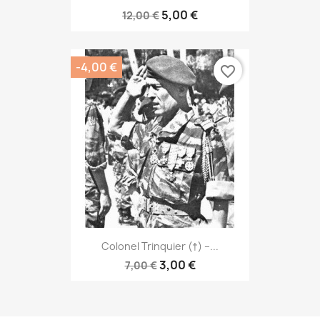
5,00 €
12,00 €
-4,00 €
favorite_border
Colonel Trinquier (†) –...
3,00 €
7,00 €