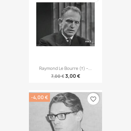
Raymond Le Bourre (†) –...
3,00 €
7,00 €
-4,00 €
favorite_border