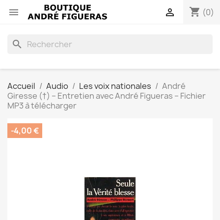
shopping_cart


(0)
search
Accueil
Audio
Les voix nationales
André
Giresse (†) – Entretien avec André Figueras – Fichier
MP3 à télécharger
-4,00 €