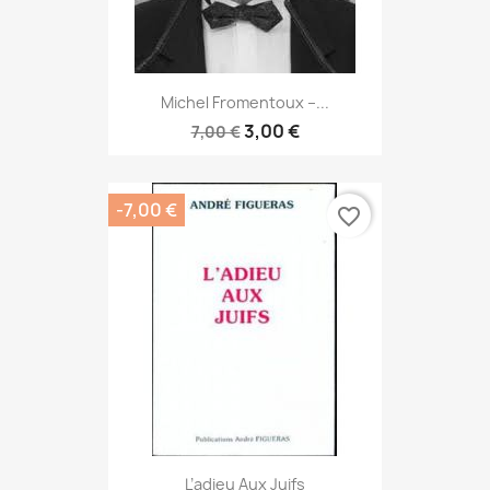
Michel Fromentoux –...
3,00 €
7,00 €
-7,00 €
favorite_border
L’adieu Aux Juifs