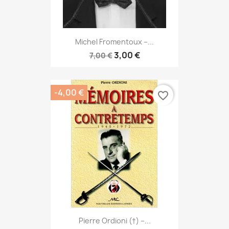
Michel Fromentoux –...
3,00 €
7,00 €
-4,00 €
favorite_border
Pierre Ordioni (†) –...