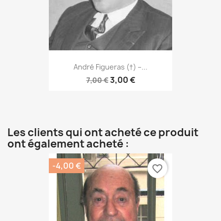
André Figueras (†) –...
3,00 €
7,00 €
Les clients qui ont acheté ce produit
ont également acheté :
-4,00 €
favorite_border