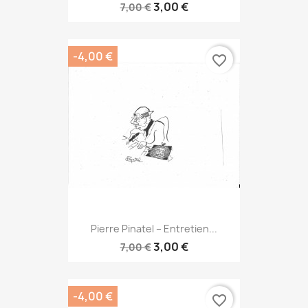
3,00 €
7,00 €
-4,00 €
favorite_border
Pierre Pinatel – Entretien...
3,00 €
7,00 €
-4,00 €
favorite_border