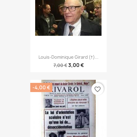
Louis-Dominique Girard (†)...
3,00 €
7,00 €
-4,00 €
favorite_border