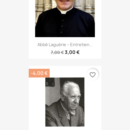
Abbé Laguérie – Entretien...
3,00 €
7,00 €
-4,00 €
favorite_border