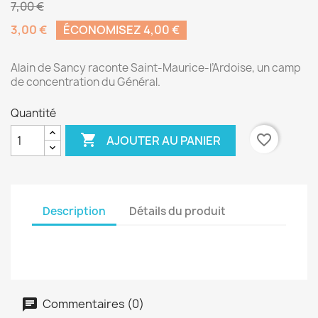
7,00 €
3,00 €
ÉCONOMISEZ 4,00 €
Alain de Sancy raconte Saint-Maurice-l’Ardoise, un camp
de concentration du Général.
Quantité

favorite_border
AJOUTER AU PANIER
Description
Détails du produit
Commentaires (0)