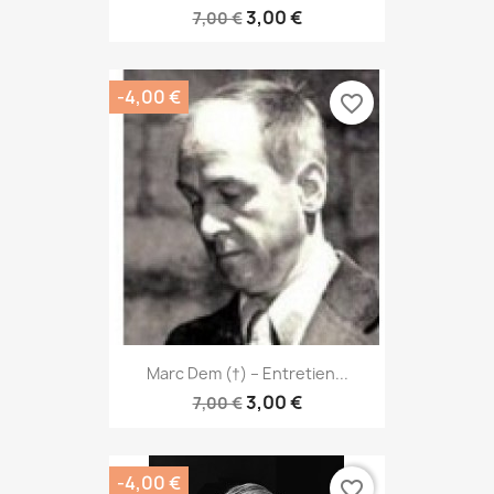
3,00 €
7,00 €
-4,00 €
favorite_border
Marc Dem (†) – Entretien...
3,00 €
7,00 €
-4,00 €
favorite_border