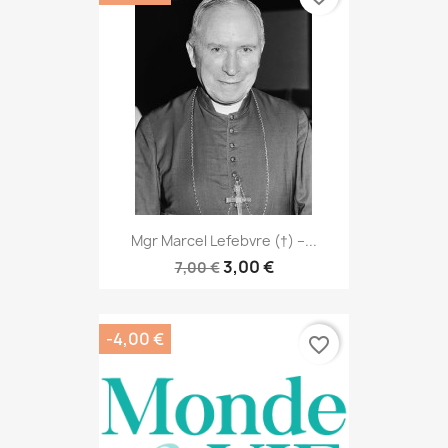
Mgr Marcel Lefebvre (†) –...
3,00 €
7,00 €
-4,00 €
favorite_border