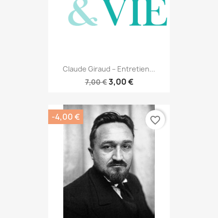
Claude Giraud – Entretien...
3,00 €
7,00 €
-4,00 €
favorite_border