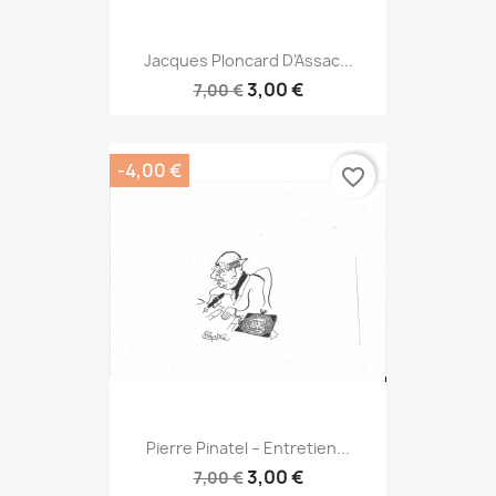
Jacques Ploncard D’Assac...
3,00 €
7,00 €
-4,00 €
favorite_border
Pierre Pinatel – Entretien...
3,00 €
7,00 €