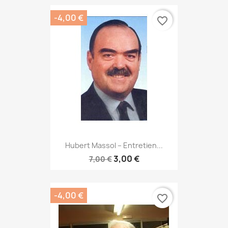
-4,00 €
favorite_border
Hubert Massol – Entretien...
3,00 €
7,00 €
-4,00 €
favorite_border