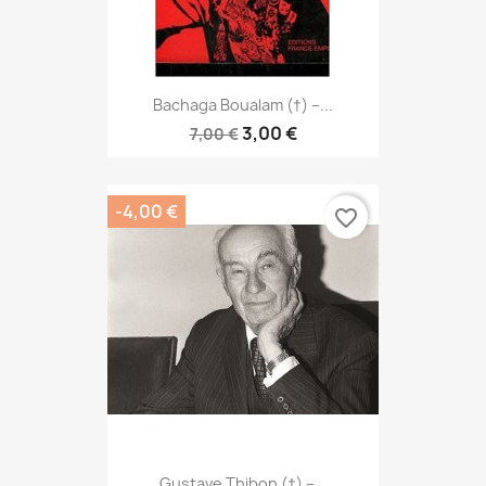
Bachaga Boualam (†) –...
3,00 €
7,00 €
-4,00 €
favorite_border
Gustave Thibon (†) –...