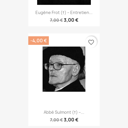
Eugène Frot (†) – Entretien...
3,00 €
7,00 €
-4,00 €
favorite_border
Abbé Sulmont (†) –...
3,00 €
7,00 €