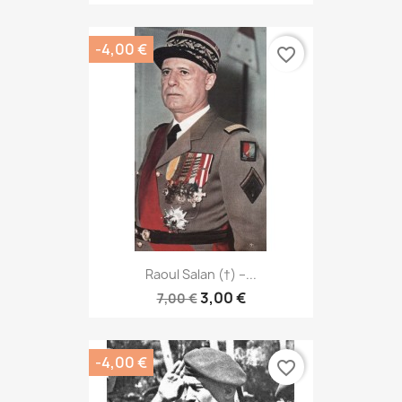
-4,00 €
favorite_border
Raoul Salan (†) –...
3,00 €
7,00 €
-4,00 €
favorite_border