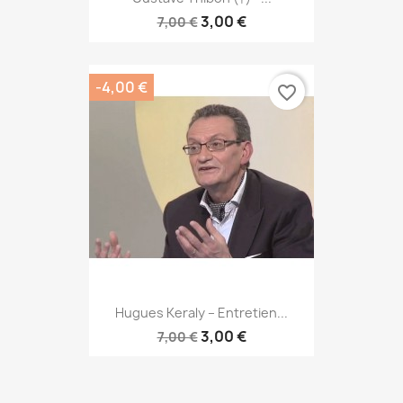
3,00 €
7,00 €
-4,00 €
favorite_border
Hugues Keraly – Entretien...
3,00 €
7,00 €