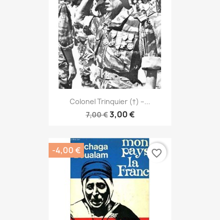
Colonel Trinquier (†) –...
3,00 €
7,00 €
-4,00 €
favorite_border