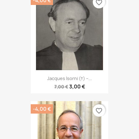
-4,00 €
favorite_border
Jacques Isorni (†) –...
3,00 €
7,00 €
-4,00 €
favorite_border