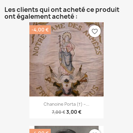
Les clients qui ont acheté ce produit
ont également acheté :
-4,00 €
favorite_border
Chanoine Porta (†) –...
3,00 €
7,00 €