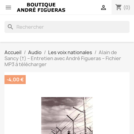
shopping_cart


(0)
search
Accueil
Audio
Les voix nationales
Alain de
Sancy (†) – Entretien avec André Figueras – Fichier
MP3 à télécharger
-4,00 €