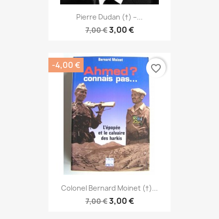
Pierre Dudan (†) –...
3,00 €
7,00 €
-4,00 €
favorite_border
Colonel Bernard Moinet (†)...
3,00 €
7,00 €