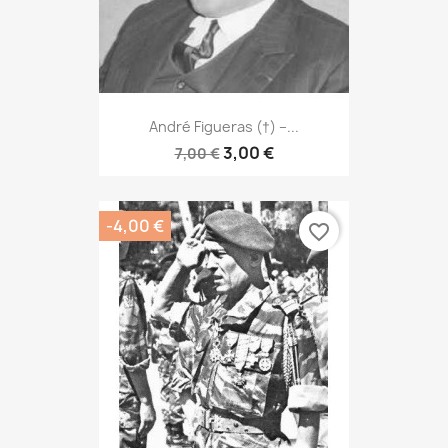
André Figueras (†) –...
3,00 €
7,00 €
-4,00 €
favorite_border