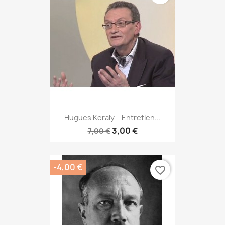
Hugues Keraly – Entretien...
3,00 €
7,00 €
-4,00 €
favorite_border