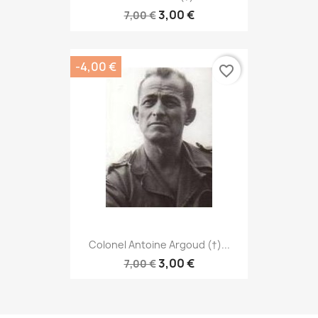
3,00 €
7,00 €
-4,00 €
favorite_border
Colonel Antoine Argoud (†)...
3,00 €
7,00 €