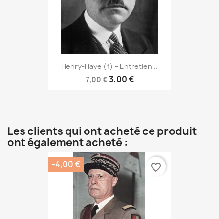
Henry-Haye (†) – Entretien...
3,00 €
7,00 €
Les clients qui ont acheté ce produit
ont également acheté :
-4,00 €
favorite_border