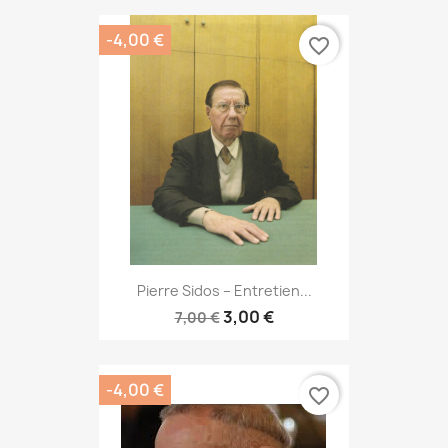
-4,00 €
favorite_border
Pierre Sidos – Entretien...
3,00 €
7,00 €
-4,00 €
favorite_border