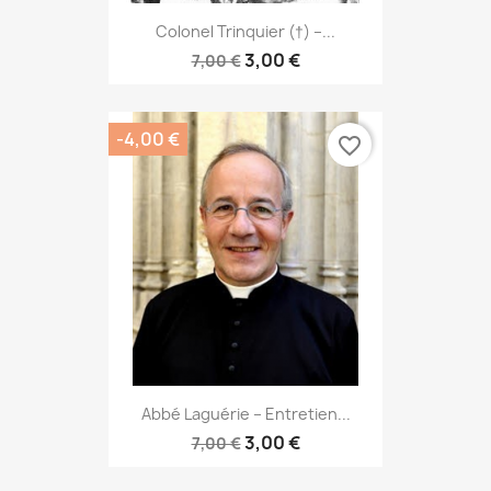
Colonel Trinquier (†) –...
3,00 €
7,00 €
-4,00 €
favorite_border
Abbé Laguérie – Entretien...
3,00 €
7,00 €