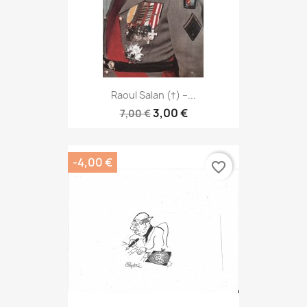
Raoul Salan (†) –...
3,00 €
7,00 €
-4,00 €
favorite_border