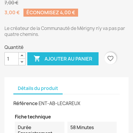
7,00 €
3,00 €
ÉCONOMISEZ 4,00 €
Le créateur de la Communauté de Mérigny n’y va pas par
quatre chemins.
Quantité

favorite_border
AJOUTER AU PANIER
Détails du produit
Référence
ENT-AB-LECAREUX
Fiche technique
Durée
58 Minutes