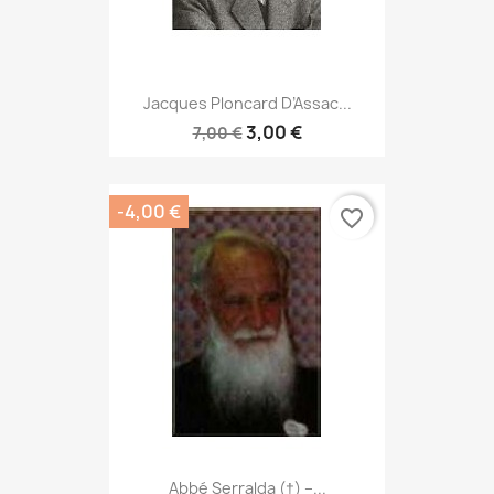
Jacques Ploncard D’Assac...
3,00 €
7,00 €
-4,00 €
favorite_border
Abbé Serralda (†) –...