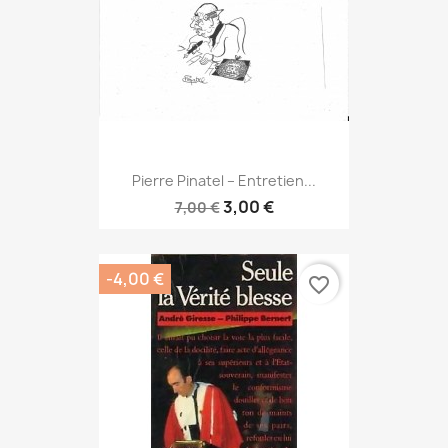
Pierre Pinatel – Entretien...
3,00 €
7,00 €
-4,00 €
favorite_border