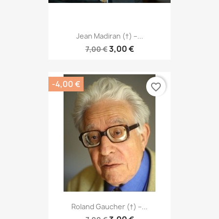
Jean Madiran (†) –...
3,00 €
7,00 €
-4,00 €
favorite_border
Roland Gaucher (†) –...