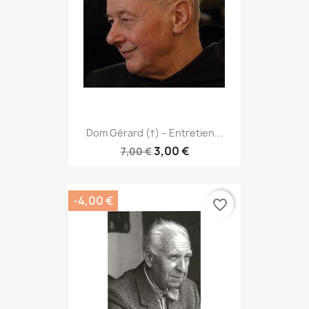
Dom Gérard (†) – Entretien...
3,00 €
7,00 €
-4,00 €
favorite_border