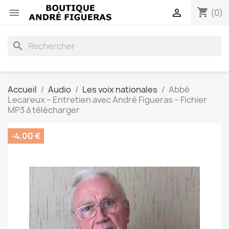
shopping_cart


(0)
search
Accueil
Audio
Les voix nationales
Abbé
Lecareux – Entretien avec André Figueras – Fichier
MP3 à télécharger
-4,00 €