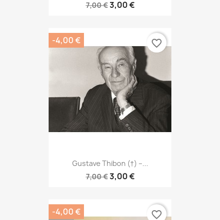
3,00 €
7,00 €
-4,00 €
favorite_border
Gustave Thibon (†) –...
3,00 €
7,00 €
-4,00 €
favorite_border