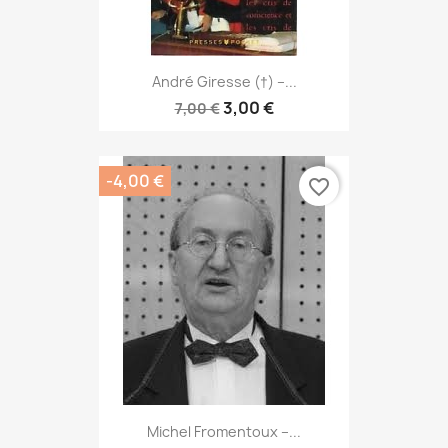
André Giresse (†) –...
3,00 €
7,00 €
-4,00 €
favorite_border
Michel Fromentoux –...