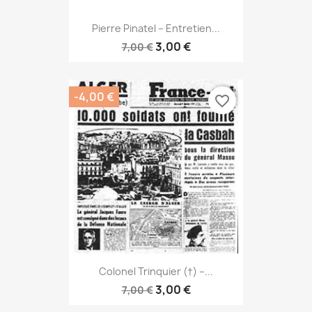
Pierre Pinatel – Entretien...
3,00 €
7,00 €
-4,00 €
favorite_border
Colonel Trinquier (†) –...
3,00 €
7,00 €