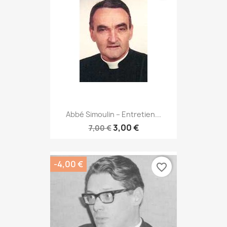
Abbé Simoulin – Entretien...
3,00 €
7,00 €
-4,00 €
favorite_border