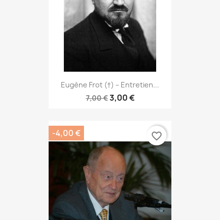
Eugène Frot (†) – Entretien...
3,00 €
7,00 €
-4,00 €
favorite_border