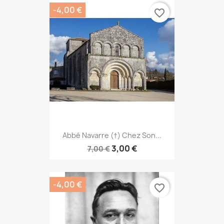
-4,00 €
favorite_border
Abbé Navarre (†) Chez Son...
3,00 €
7,00 €
-4,00 €
favorite_border