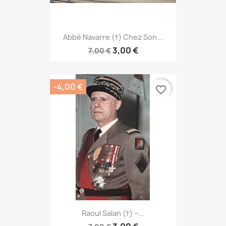
Abbé Navarre (†) Chez Son...
3,00 €
7,00 €
-4,00 €
favorite_border
Raoul Salan (†) –...