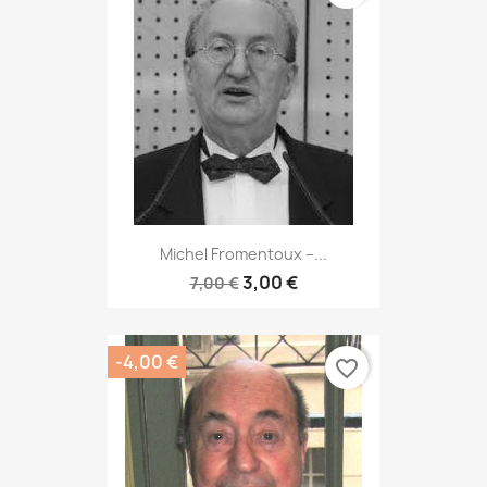
Michel Fromentoux –...
3,00 €
7,00 €
-4,00 €
favorite_border