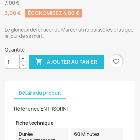
7,00 €
3,00 €
ÉCONOMISEZ 4,00 €
Le glorieux défenseur du Maréchal n’a baissé les bras que
le jour de sa mort.
Quantité

favorite_border
AJOUTER AU PANIER
Détails du produit
Référence
ENT-ISORNI
Fiche technique
Durée
60 Minutes