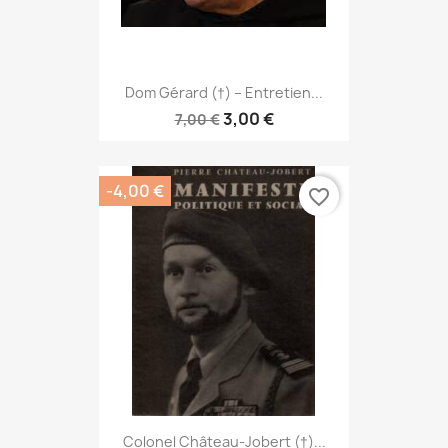
Dom Gérard (†) – Entretien...
3,00 €
7,00 €
-4,00 €
favorite_border
Colonel Château-Jobert (†)...