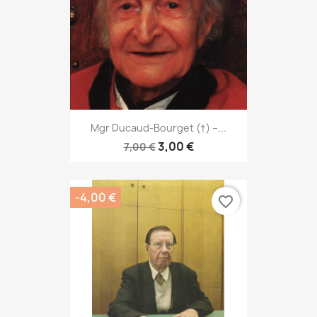
Mgr Ducaud-Bourget (†) –...
3,00 €
7,00 €
-4,00 €
favorite_border