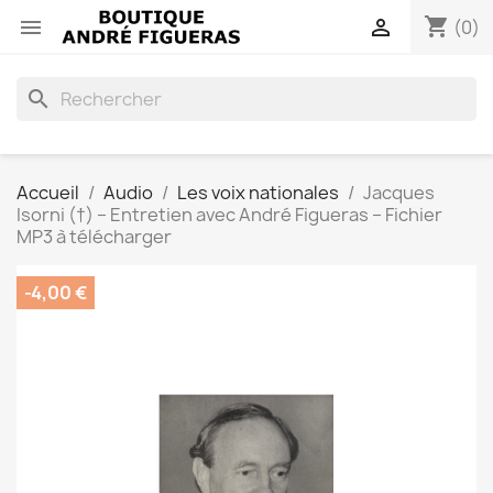
shopping_cart


(0)
search
Accueil
Audio
Les voix nationales
Jacques
Isorni (†) – Entretien avec André Figueras – Fichier
MP3 à télécharger
-4,00 €