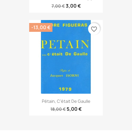
3,00 €
7,00 €
-13,00 €
favorite_border
Pétain, C’était De Gaulle
5,00 €
18,00 €