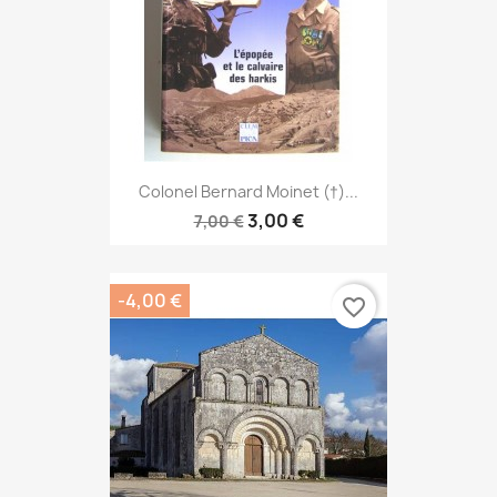
Colonel Bernard Moinet (†)...
3,00 €
7,00 €
-4,00 €
favorite_border