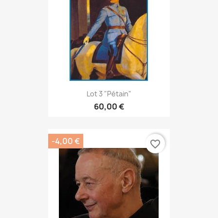
Lot 3 "Pétain"
60,00 €
-4,00 €
favorite_border