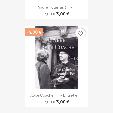
André Figueras (†) –...
3,00 €
7,00 €
-4,00 €
favorite_border
Abbé Coache (†) – Entretien...
3,00 €
7,00 €