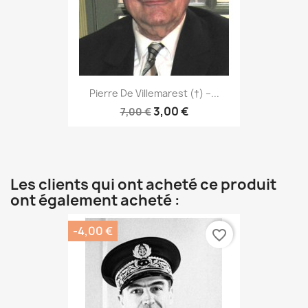
Pierre De Villemarest (†) –...
3,00 €
7,00 €
Les clients qui ont acheté ce produit
ont également acheté :
-4,00 €
favorite_border