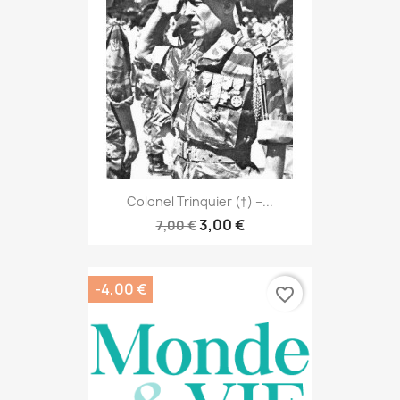
Colonel Trinquier (†) –...
3,00 €
7,00 €
-4,00 €
favorite_border