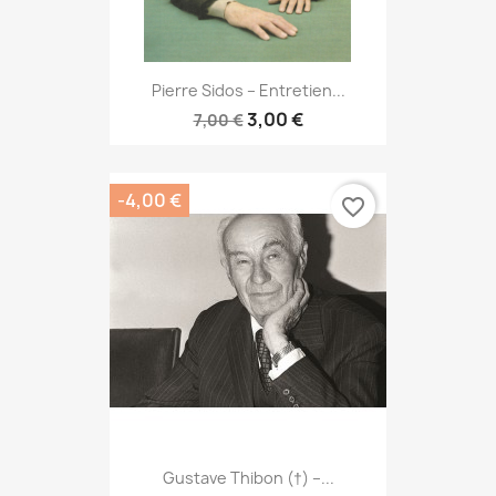
Pierre Sidos – Entretien...
3,00 €
7,00 €
-4,00 €
favorite_border
Gustave Thibon (†) –...