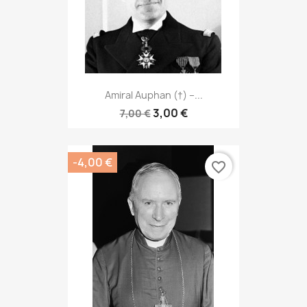
Amiral Auphan (†) –...
3,00 €
7,00 €
-4,00 €
favorite_border