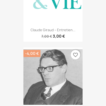
Claude Giraud – Entretien...
3,00 €
7,00 €
-4,00 €
favorite_border