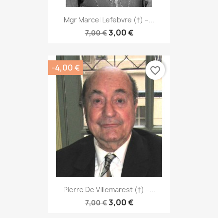
Mgr Marcel Lefebvre (†) –...
3,00 €
7,00 €
-4,00 €
favorite_border
Pierre De Villemarest (†) –...
3,00 €
7,00 €