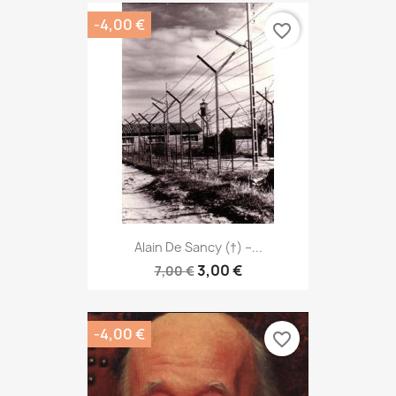
-4,00 €
favorite_border
Alain De Sancy (†) –...
3,00 €
7,00 €
-4,00 €
favorite_border