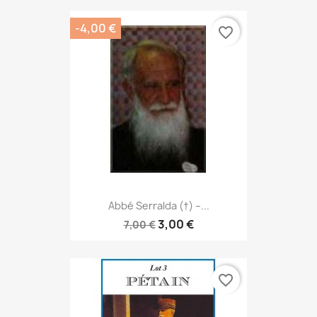
-4,00 €
favorite_border
Abbé Serralda (†) –...
3,00 €
7,00 €
favorite_border