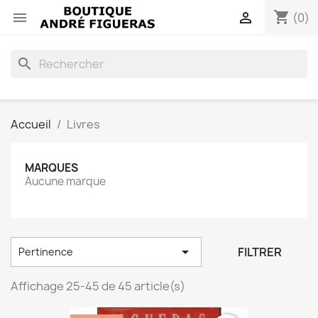
shopping_cart


(0)
search
Accueil
Livres
MARQUES
Aucune marque

FILTRER
Pertinence
Affichage 25-45 de 45 article(s)