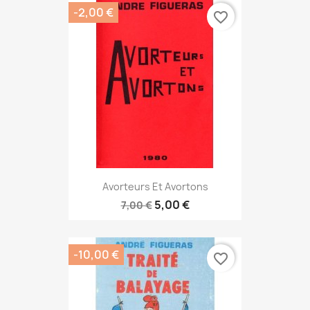
-2,00 €
favorite_border
Avorteurs Et Avortons
5,00 €
7,00 €
-10,00 €
favorite_border