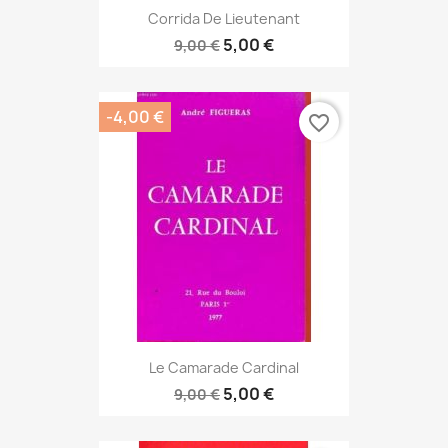
Corrida De Lieutenant
5,00 €
9,00 €
-4,00 €
favorite_border
Le Camarade Cardinal
5,00 €
9,00 €