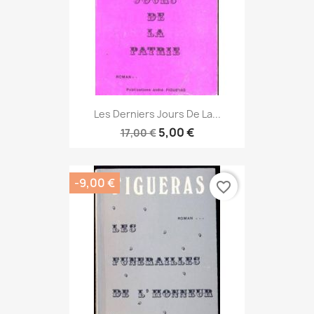
Les Derniers Jours De La...
5,00 €
17,00 €
-9,00 €
favorite_border