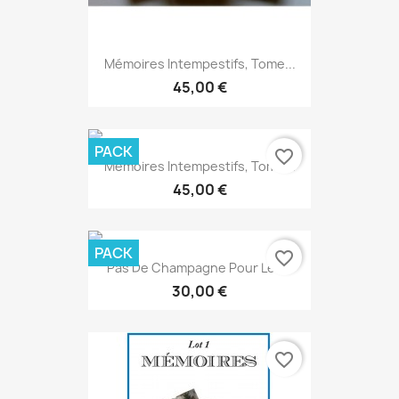
Mémoires Intempestifs, Tome...
45,00 €
PACK
favorite_border
Mémoires Intempestifs, Tome...
45,00 €
PACK
favorite_border
Pas De Champagne Pour Les...
30,00 €
favorite_border