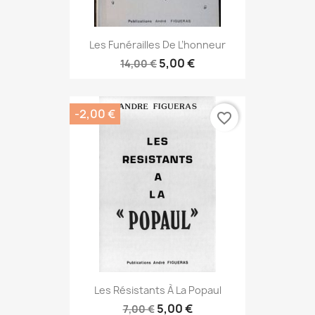
Les Funérailles De L’honneur
5,00 €
14,00 €
-2,00 €
favorite_border
Les Résistants À La Popaul
5,00 €
7,00 €