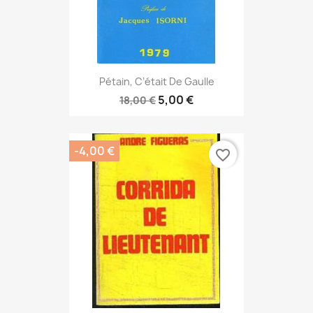
Pétain, C’était De Gaulle
5,00 €
18,00 €
-4,00 €
favorite_border