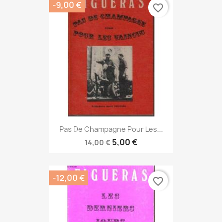
-9,00 €
favorite_border
Pas De Champagne Pour Les...
5,00 €
14,00 €
-12,00 €
favorite_border