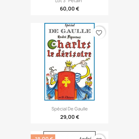
Lot 3 "Pétain"
60,00 €
favorite_border
Spécial De Gaulle
29,00 €
-18,00 €