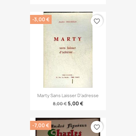
-3,00 €
favorite_border
Marty Sans Laisser D’adresse
5,00 €
8,00 €
-7,00 €
favorite_border