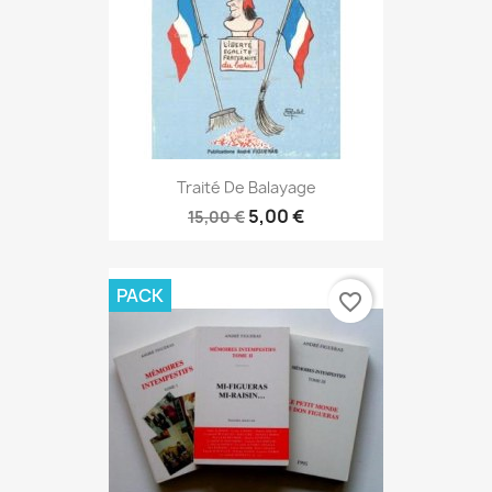
Traité De Balayage
5,00 €
15,00 €
PACK
favorite_border