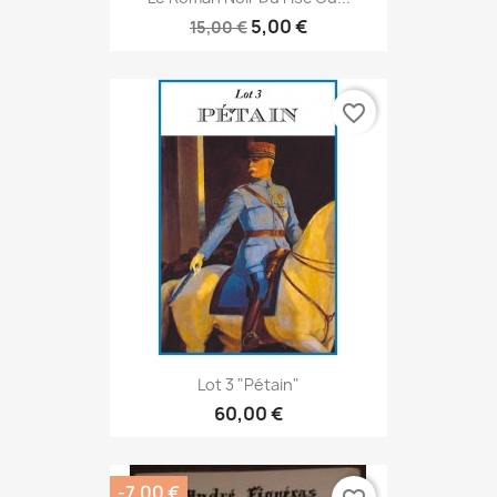
5,00 €
15,00 €
favorite_border
Lot 3 "Pétain"
60,00 €
-7,00 €