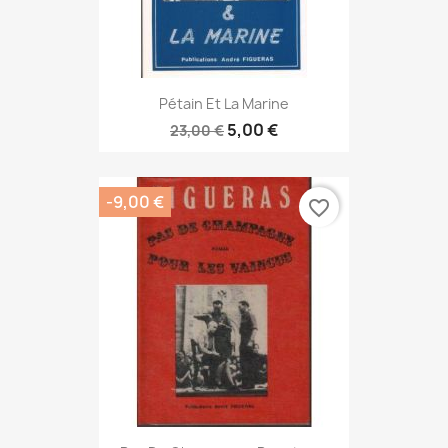
Pétain Et La Marine
5,00 €
23,00 €
-9,00 €
favorite_border