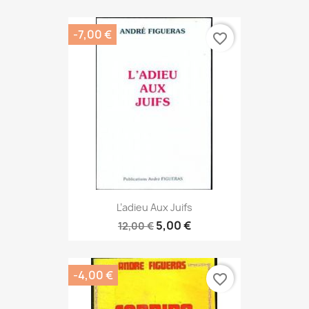
-7,00 €
favorite_border
L’adieu Aux Juifs
5,00 €
12,00 €
-4,00 €
favorite_border