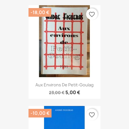
-18,00 €
favorite_border
Aux Environs De Petit-Goulag
5,00 €
23,00 €
-10,00 €
favorite_border