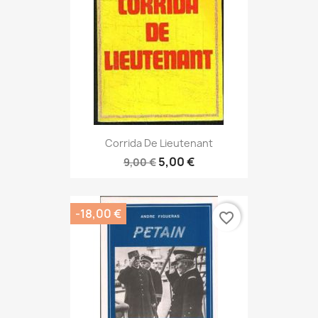
Corrida De Lieutenant
5,00 €
9,00 €
-18,00 €
favorite_border