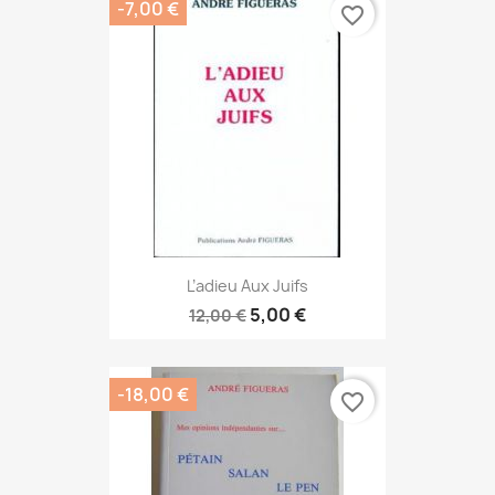
-7,00 €
favorite_border
L’adieu Aux Juifs
5,00 €
12,00 €
-18,00 €
favorite_border