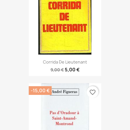
Corrida De Lieutenant
5,00 €
9,00 €
-15,00 €
favorite_border