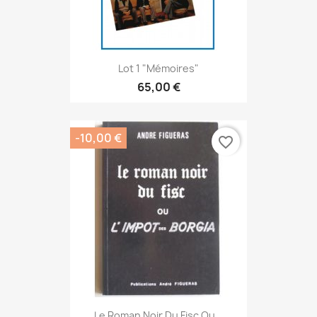
Lot 1 "Mémoires"
65,00 €
-10,00 €
favorite_border
Le Roman Noir Du Fisc Ou...