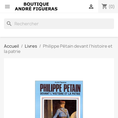
shopping_cart


(0)
search
Accueil
Livres
Philippe Pétain devant l’histoire et
la patrie