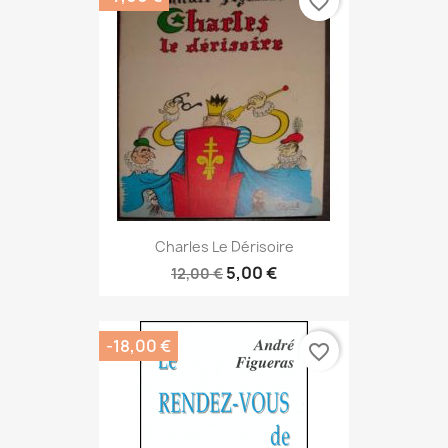
favorite_border
Charles Le Dérisoire
5,00 €
12,00 €
-18,00 €
favorite_border