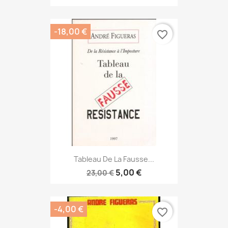
-18,00 €
favorite_border
Tableau De La Fausse...
5,00 €
23,00 €
-4,00 €
favorite_border