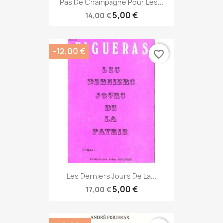
Pas De Champagne Pour Les...
5,00 €
14,00 €
-12,00 €
favorite_border
Les Derniers Jours De La...
5,00 €
17,00 €