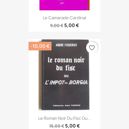
Le Camarade Cardinal
5,00 €
9,00 €
-10,00 €
favorite_border
Le Roman Noir Du Fisc Ou...
5,00 €
15,00 €