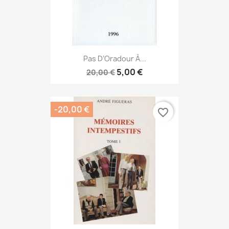
Pas D’Oradour À...
5,00 €
20,00 €
-20,00 €
favorite_border