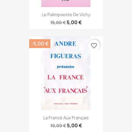
Le Palimpseste De Vichy
5,00 €
15,00 €
-5,00 €
favorite_border
La France Aux Français
5,00 €
10,00 €