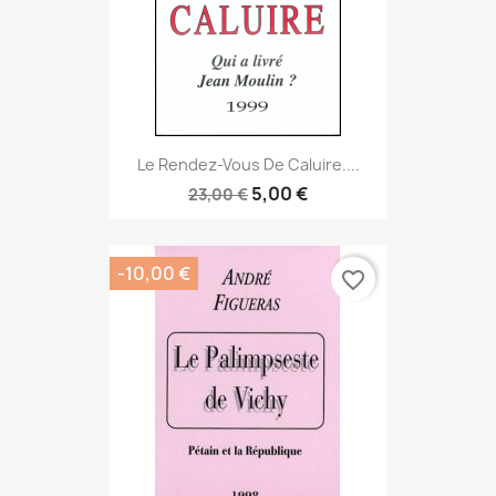
Le Rendez-Vous De Caluire....
5,00 €
23,00 €
-10,00 €
favorite_border